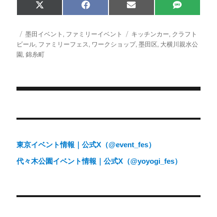
Share
Share
Share
Share
X
F
E
S
on
on
on
on
(
a
m
M
T
c
a
S
w
e
i
投
カ
タ
墨田イベント
,
ファミリーイベント
キッチンカー
,
クラフト
i
b
l
稿
テ
グ
ビール
,
ファミリーフェス
,
ワークショップ
,
墨田区
,
大横川親水公
t
o
日:
ゴ
園
,
錦糸町
t
o
e
k
リ
r
ー
)
投
稿
ナ
東京イベント情報｜公式X（@event_fes）
ビ
代々木公園イベント情報｜公式X（@yoyogi_fes）
ゲ
ー
シ